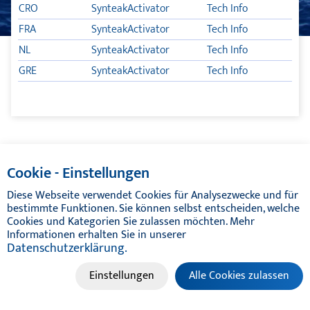
CRO
SynteakActivator
Tech Info
TEAK CLEANER
FRA
SynteakActivator
Tech Info
NL
SynteakActivator
Tech Info
TLB POX
GRE
SynteakActivator
Tech Info
TIKALFLEX TSC – GARANTIE
ΦΡΟΝΤΊΔΑ ΤΟΥ ΣΚΆΦΟΥΣ
ΛΙΠΑΝΤΙΚΆ
© TIKAL MARINE SYSTEMS 2024 | ALL RIGHTS RESERVED
Cookie - Einstellungen
TIKAL TEF-GEL
Diese Webseite verwendet Cookies für Analysezwecke und für
bestimmte Funktionen. Sie können selbst entscheiden, welche
Cookies und Kategorien Sie zulassen möchten. Mehr
ΚΑΤΆΛΟΓΟΙ
Informationen erhalten Sie in unserer
Datenschutzerklärung.
Einstellungen
Alle Cookies zulassen