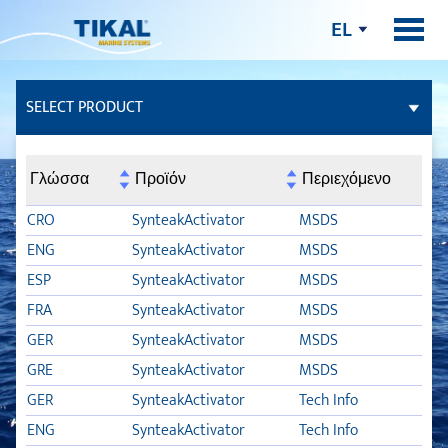
EL
SELECT PRODUCT
ΚΌΛΛΕΣ ΚΑΙ ΣΤΕΓΝΩΤΙΚΆ ΥΛΙΚΆ
Γλώσσα
Προϊόν
Περιεχόμενο
ΣΤΌΚΟΙ
CRO
SynteakActivator
MSDS
ENG
SynteakActivator
MSDS
ΚΑΤΆΣΤΡΩΜΑ
ESP
SynteakActivator
MSDS
FRA
SynteakActivator
MSDS
TSC
GER
SynteakActivator
MSDS
SYNTEAK ACTIVATOR
GRE
SynteakActivator
MSDS
GER
SynteakActivator
Tech Info
TDC LIQUID
ENG
SynteakActivator
Tech Info
TLB FLEX