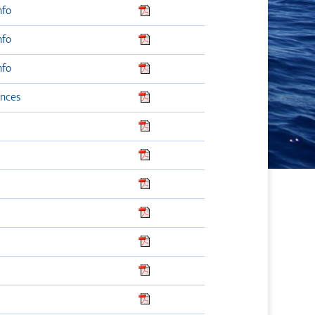
nfo
nfo
nfo
nces