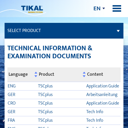
EN
SELECT PRODUCT
ADHESIVES AND SEALANTS
TECHNICAL INFORMATION &
EXAMINATION DOCUMENTS
FILLER
Language
Product
Content
TEAK DECK
ENG
TSCplus
Application Guide
TSC
GER
TSCplus
Arbeitsanleitung
CRO
TSCplus
Application Guide
TLB FLEX
GER
TSCplus
Tech Info
SYNTEAK ACTIVATOR
FRA
TSCplus
Tech Info
TEAK CLEANER