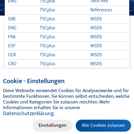
ENG
TSCplus
Tech Info
TSCplus
References
TLB POX
GRE
TSCplus
MSDS
GUARANTEE
ENG
TSCplus
MSDS
BOAT CARE
FRA
TSCplus
MSDS
ESP
TSCplus
MSDS
HP-MG LUBRICANTS
GER
TSCplus
MSDS
CRO
TSCplus
MSDS
TIKAL TEF-GEL – ANTI-CORROSION
POR
TSCplus
MSDS
Cookie - Einstellungen
CATALOGUES
Diese Webseite verwendet Cookies für Analysezwecke und für
bestimmte Funktionen. Sie können selbst entscheiden, welche
Cookies und Kategorien Sie zulassen möchten. Mehr
Informationen erhalten Sie in unserer
Datenschutzerklärung.
© TIKAL MARINE SYSTEMS 2024 | ALL RIGHTS RESERVED
Einstellungen
Alle Cookies zulassen