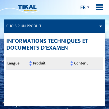
FR
CHOISIR UN PRODUIT
COLLES ET ENDUITS D’ÉTANCHÉITÉ
INFORMATIONS TECHNIQUES ET
DOCUMENTS D'EXAMEN
TIKALFLEX CONTACT 12
TIKALFLEX CLEAR 10
Langue
Produit
Contenu
LINGES NETTOYANTS C
TBJ 30
TIKALFLEX CLEANER C
MASTIC