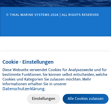
TEAK DECK
© TIKAL MARINE SYSTEMS 2024 | ALL RIGHTS RESERVED
ENTRETIEN DE BATEAUX
HP-MG LUBRIFIANTS
TIKAL TEF-GEL
CATALOGUE
Cookie - Einstellungen
Diese Webseite verwendet Cookies für Analysezwecke und für
bestimmte Funktionen. Sie können selbst entscheiden, welche
Cookies und Kategorien Sie zulassen möchten. Mehr
Informationen erhalten Sie in unserer
Datenschutzerklärung.
Einstellungen
Alle Cookies zulassen