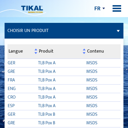
FR
CHOISIR UN PRODUIT
COLLES ET ENDUITS D’ÉTANCHÉITÉ
Langue
Produit
Contenu
MASTIC
GER
TLB Pox A
MSDS
GRE
TLB Pox A
MSDS
TEAK DECK
FRA
TLB Pox A
MSDS
ENG
TLB Pox A
MSDS
TSC
CRO
TLB Pox A
MSDS
SYNTEAK ACTIVATOR
ESP
TLB Pox A
MSDS
GER
TLB Pox B
MSDS
TDC LIQUID
GRE
TLB Pox B
MSDS
TLB FLEX