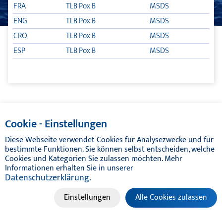
FRA
TLB Pox B
MSDS
TEAK CLEANER
ENG
TLB Pox B
MSDS
CRO
TLB Pox B
MSDS
TLB POX
ESP
TLB Pox B
MSDS
GARANTIE
ENTRETIEN DE BATEAUX
HP-MG LUBRIFIANTS
© TIKAL MARINE SYSTEMS 2024 | ALL RIGHTS RESERVED
Cookie - Einstellungen
TIKAL TEF-GEL
Diese Webseite verwendet Cookies für Analysezwecke und für
bestimmte Funktionen. Sie können selbst entscheiden, welche
Cookies und Kategorien Sie zulassen möchten. Mehr
CATALOGUE
Informationen erhalten Sie in unserer
Datenschutzerklärung.
Einstellungen
Alle Cookies zulassen