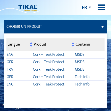
FR
CHOISIR UN PRODUIT
COLLES ET ENDUITS D’ÉTANCHÉITÉ
Langue
Produit
Contenu
MASTIC
ENG
Cork + Teak Protect
MSDS
GER
Cork + Teak Protect
MSDS
TEAK DECK
FRA
Cork + Teak Protect
MSDS
GER
Cork + Teak Protect
Tech Info
ENTRETIEN DE BATEAUX
ENG
Cork + Teak Protect
Tech Info
MAGIC CLEAN
CORK PROTECT