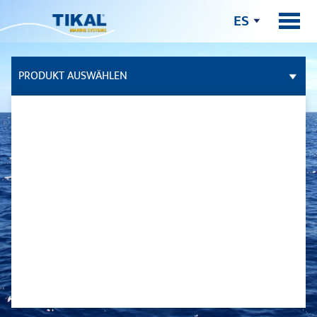
ES
PRODUKT AUSWÄHLEN
ADHESIVOS Y SELLADORES
CUBIERTA DE TEKA
CUIDADO DE LA EMBARCACION
MAGIC CLEAN
CORK PROTECT
MASILLAS / RELLENOS