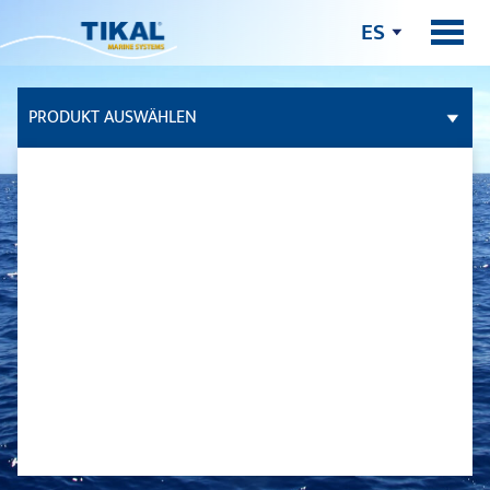
ES
PRODUKT AUSWÄHLEN
ADHESIVOS Y SELLADORES
CUBIERTA DE TEKA
CUIDADO DE LA EMBARCACION
MASILLAS / RELLENOS
FAST PATCH
FAST PATCH LIGHT