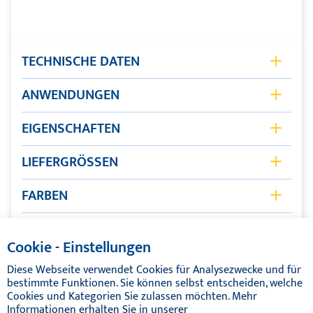
TECHNISCHE DATEN
Lösemittelgemisch mit
ANWENDUNGEN
Basis
Zusätzen
Haftvermittler für die flächige Verklebung von
EIGENSCHAFTEN
synthetischen Teakersatzbelägen.
Konsistenz
Flüssig
Trocknet schnell ca. 5 Min.
LIEFERGRÖSSEN
Entfettet Oberflächen
Physikalische Trocknung ca. 5
Verbessert, Ermöglicht Haftung
Aushärtung
6 Dosen je 500 ml
FARBEN
Min.
Transparent
Dichte
0,78 g/ml
Downloads
Cookie - Einstellungen
Verarbeitungstemperatur
5°C - 30°C
Diese Webseite verwendet Cookies für Analysezwecke und für
bestimmte Funktionen. Sie können selbst entscheiden, welche
Farbe
Transparent
Cookies und Kategorien Sie zulassen möchten. Mehr
Informationen erhalten Sie in unserer