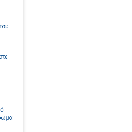
που
στε
η
πό
τρωμα