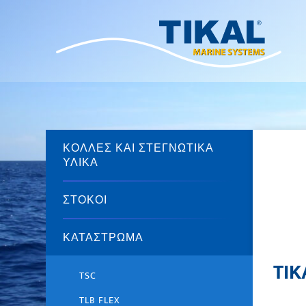
ΚΌΛΛΕΣ ΚΑΙ ΣΤΕΓΝΩΤΙΚΆ
ΥΛΙΚΆ
ΣΤΌΚΟΙ
ΚΑΤΆΣΤΡΩΜΑ
TIK
TSC
TLB FLEX