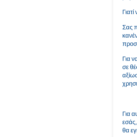
Γιατί
Σας π
κανέ
προσ
Για ν
σε θέ
αξίωσ
χρησι
Για α
εσάς,
θα εγ