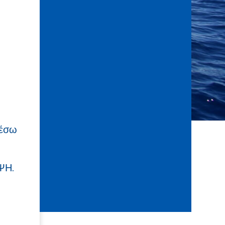
μέσω
ΨΗ.