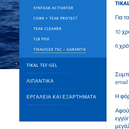
TIKA
SYNTEAK ACTIVATOR
Για τ
CORK + TEAK PROTECT
TEAK CLEANER
10 χρ
TLB POX
6 χρό
TIKALFLEX TSC – GARANTIE
TIKAL TEF-GEL
Συμπλ
email
ΛΙΠΑΝΤΙΚΆ
Η φόρ
ΕΡΓΑΛΕΊΑ ΚΑΙ ΕΞΑΡΤΉΜΑΤΑ
Αφού
εγγύη
μεγά