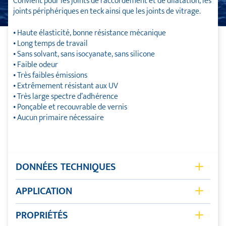
Convient pour les joints de raccordement et de dilatation, les
joints périphériques en teck ainsi que les joints de vitrage.
• Haute élasticité, bonne résistance mécanique
• Long temps de travail
• Sans solvant, sans isocyanate, sans silicone
• Faible odeur
• Très faibles émissions
• Extrêmement résistant aux UV
• Très large spectre d’adhérence
• Ponçable et recouvrable de vernis
• Aucun primaire nécessaire
DONNÉES TECHNIQUES
Base chimique
SMP Hybrid
APPLICATION
Densité
1.48 ± 0.05 g/cm³
Joint extrêmement résistant aux UV et stable.
PROPRIÉTÉS