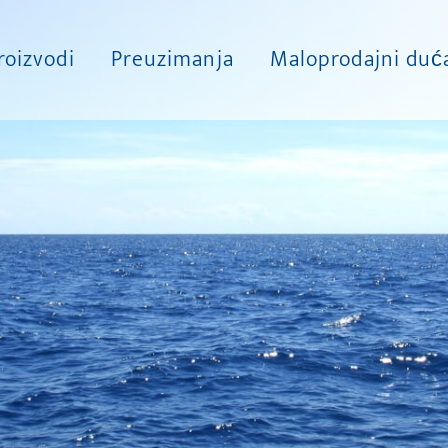
roizvodi
Preuzimanja
Maloprodajni duć