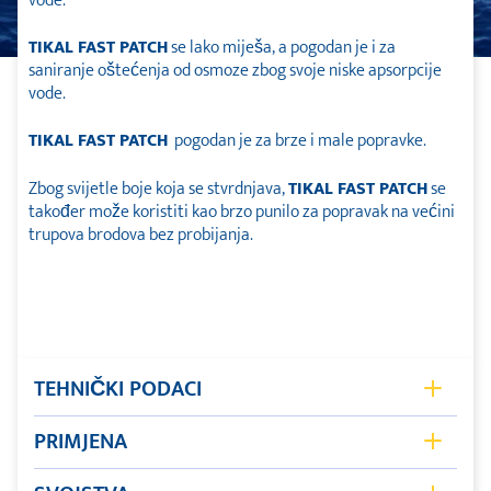
vode.
TIKAL FAST PATCH
se lako miješa, a pogodan je i za
saniranje oštećenja od osmoze zbog svoje niske apsorpcije
vode.
TIKAL FAST PATCH
pogodan je za brze i male popravke.
Zbog svijetle boje koja se stvrdnjava,
TIKAL FAST PATCH
se
također može koristiti kao brzo punilo za popravak na većini
trupova brodova bez probijanja.
TEHNIČKI PODACI
Rok trajanja
24 mjeseci
PRIMJENA
1,6 g/cm³
Popravci iznad i ispod vode