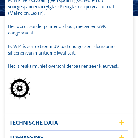
PCW14 veroorzaakt geen spanningsscheuren op
voorgespannen acrylglas (Plexiglas) en polycarbonaat
(Makrolon, Lexan).
Het wordt zonder primer op hout, metaal en GVK
aangebracht.
PCW14 is een extreem UV-bestendige, zeer duurzame
siliconen van maritieme kwaliteit.
Het is reukarm, niet overschilderbaar en zeer kleurvast.
TECHNISCHE DATA
Basis
polysiloxaan - siliconen
TOEPASSING