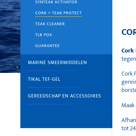
SYNTEAK ACTIVATOR
CORK + TEAK PROTECT
TEAK CLEANER
COR
TLB POX
GUARANTEE
Cork 
tegen 
MARINE SMEERMIDDELEN
Cork 
TIKAL TEF-GEL
gerei
borst
GEREEDSCHAP EN ACCESSOIRES
Maak 
Afhan
tot 2