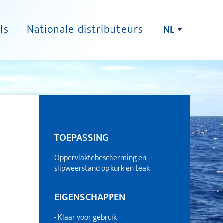
ls
Nationale distributeurs
NL
TOEPASSING
Oppervlaktebescherming en
slipweerstand op kurk en teak
EIGENSCHAPPEN
- Klaar voor gebruik