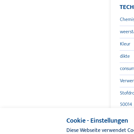
TECH
Chemis
weerst
Kleur
dikte
consum
Verwer
Stofdro
50014
Ten mi
Cookie - Einstellungen
origine
Diese Webseite verwendet Coo