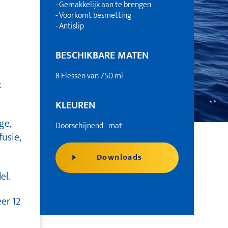
- Gemakkelijk aan te brengen
- Voorkomt besmetting
- Antislip
BESCHIKBARE MATEN
8 Flessen van 750 ml
k
KLEUREN
ge,
Doorschijnend - mat
fusie,
Downloads
el.
er 12