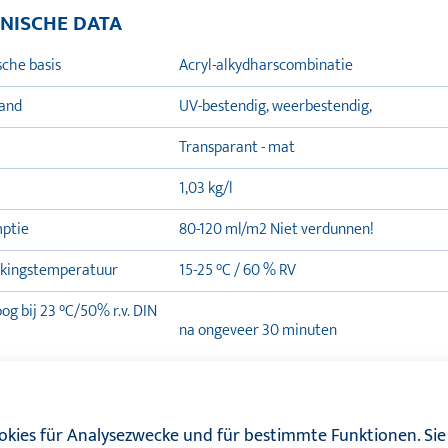
NISCHE DATA
che basis
Acryl-alkydharscombinatie
and
UV-bestendig, weerbestendig,
Transparant - mat
1,03 kg/l
ptie
80-120 ml/m2 Niet verdunnen!
kingstemperatuur
15-25 °C / 60 % RV
og bij 23 °C/50% r.v. DIN
na ongeveer 30 minuten
nste houdbaar tot de
24 maanden houdbaar indien bewaard op
le verpakking
koele, vorstvrije plaats
kies für Analysezwecke und für bestimmte Funktionen. Sie